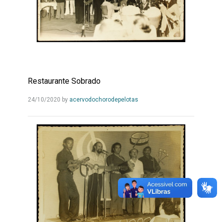
Restaurante Sobrado
Leia
24/10/2020
by
acervodochorodepelotas
Mais...