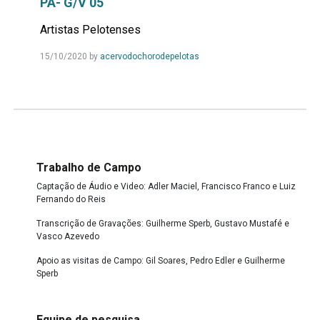
PA- G/V 05
Artistas Pelotenses
Leia
15/10/2020
by
acervodochorodepelotas
Mais...
Trabalho de Campo
Captação de Áudio e Video: Adler Maciel, Francisco Franco e Luiz
Fernando do Reis
Transcrição de Gravações: Guilherme Sperb, Gustavo Mustafé e
Vasco Azevedo
Apoio as visitas de Campo: Gil Soares, Pedro Edler e Guilherme
Sperb
Equipe de pesquisa