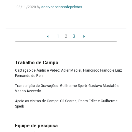
Leia
08/11/2020
by
acervodochorodepelotas
Mais...
1
2
3
Trabalho de Campo
Captação de Áudio e Video: Adler Maciel, Francisco Franco e Luiz
Fernando do Reis
Transcrição de Gravações: Guilherme Sperb, Gustavo Mustafé e
Vasco Azevedo
Apoio as visitas de Campo: Gil Soares, Pedro Edler e Guilherme
Sperb
Equipe de pesquisa