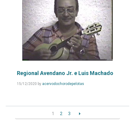
Regional Avendano Jr. e Luis Machado
Leia
15/12/2020
by
acervodochorodepelotas
Mais...
1
2
3