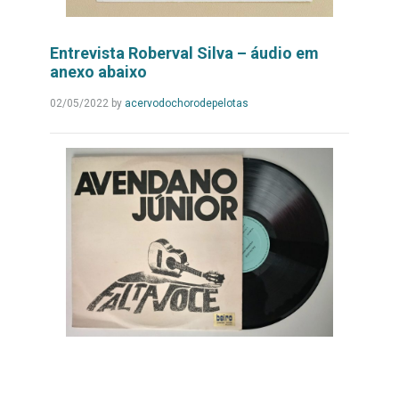
Entrevista Roberval Silva – áudio em
anexo abaixo
Leia
02/05/2022
by
acervodochorodepelotas
Mais...