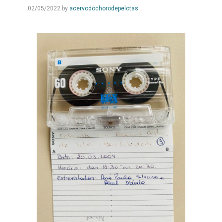
Leia
02/05/2022
by
acervodochorodepelotas
Mais...