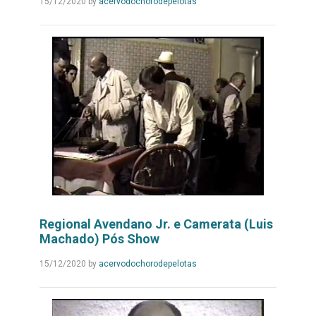
Leia
15/12/2020
by
acervodochorodepelotas
Mais...
Regional Avendano Jr. e Camerata (Luis
Machado) Pós Show
Leia
15/12/2020
by
acervodochorodepelotas
Mais...