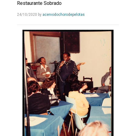
Restaurante Sobrado
Leia
24/10/2020
by
acervodochorodepelotas
Mais...