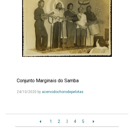
Conjunto Marginais do Samba
Leia
24/10/2020
by
acervodochorodepelotas
Mais...
1
2
3
4
5