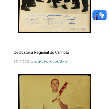
Dedicatória Regional do Canhoto
Leia
24/10/2020
by
acervodochorodepelotas
Mais...