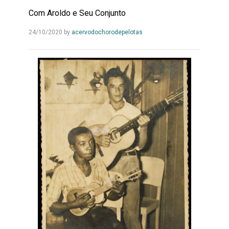
Com Aroldo e Seu Conjunto
Leia
24/10/2020
by
acervodochorodepelotas
Mais...