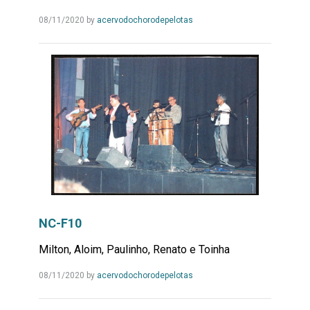
Leia
08/11/2020
by
acervodochorodepelotas
Mais...
NC-F10
Milton, Aloim, Paulinho, Renato e Toinha
Leia
08/11/2020
by
acervodochorodepelotas
Mais...