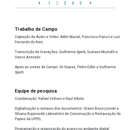
1
2
3
4
5
Trabalho de Campo
Captação de Áudio e Video: Adler Maciel, Francisco Franco e Luiz
Fernando do Reis
Transcrição de Gravações: Guilherme Sperb, Gustavo Mustafé e
Vasco Azevedo
Apoio as visitas de Campo: Gil Soares, Pedro Edler e Guilherme
Sperb
Equipe de pesquisa
Coordenação: Rafael Velloso e Raul d’Avila
Digitalização e restauro dos documentos: Otavio Boszczovski e
Silvana Bojanovski Laboratório de Conservação e Restauração de
Papeis da UFPEL
Programação e organização do acervo no ambiente digital: