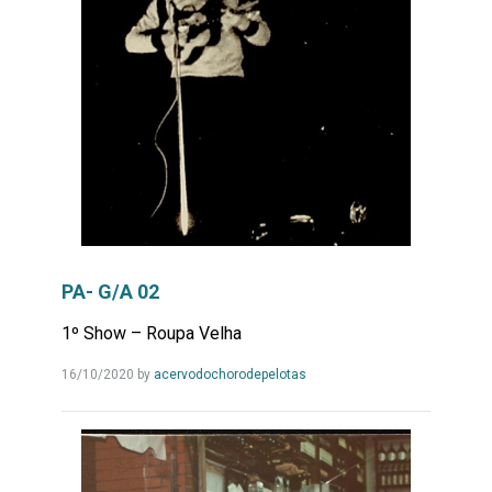
PA- G/A 02
1º Show – Roupa Velha
Leia
16/10/2020
by
acervodochorodepelotas
Mais...