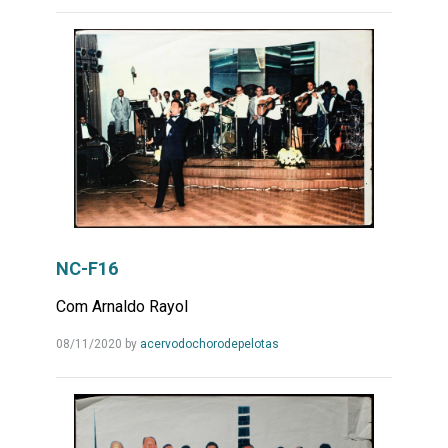
Mais...
NC-F16
Com Arnaldo Rayol
Leia
08/11/2020
by
acervodochorodepelotas
Mais...