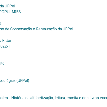
 da UFPel
 POPULARES
o
rso de Conservação e Restauração da UFPel
 Ritter
2022/1
nto
eológica (UFPel)
S
es - História da alfabetização, leitura, escrita e dos livros es