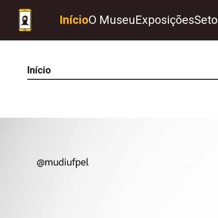
Início
O Museu
Exposições
Seto
Início