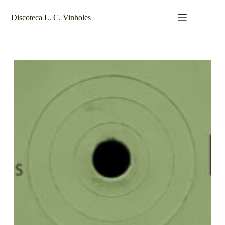
Pular
para
Discoteca L. C. Vinholes
o
conteúdo