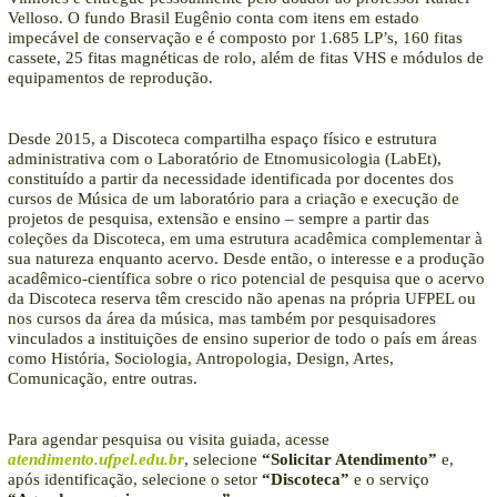
Velloso. O fundo Brasil Eugênio conta com itens em estado
impecável de conservação e é composto por 1.685 LP’s, 160 fitas
cassete, 25 fitas magnéticas de rolo, além de fitas VHS e módulos de
equipamentos de reprodução.
Desde 2015, a Discoteca compartilha espaço físico e estrutura
administrativa com o Laboratório de Etnomusicologia (LabEt),
constituído a partir da necessidade identificada por docentes dos
cursos de Música de um laboratório para a criação e execução de
projetos de pesquisa, extensão e ensino – sempre a partir das
coleções da Discoteca, em uma estrutura acadêmica complementar à
sua natureza enquanto acervo. Desde então, o interesse e a produção
acadêmico-científica sobre o rico potencial de pesquisa que o acervo
da Discoteca reserva têm crescido não apenas na própria UFPEL ou
nos cursos da área da música, mas também por pesquisadores
vinculados a instituições de ensino superior de todo o país em áreas
como História, Sociologia, Antropologia, Design, Artes,
Comunicação, entre outras.
Para agendar pesquisa ou visita guiada, acesse
atendimento.ufpel.edu.br
, selecione
“Solicitar Atendimento”
e,
após identificação, selecione o setor
“Discoteca”
e o serviço