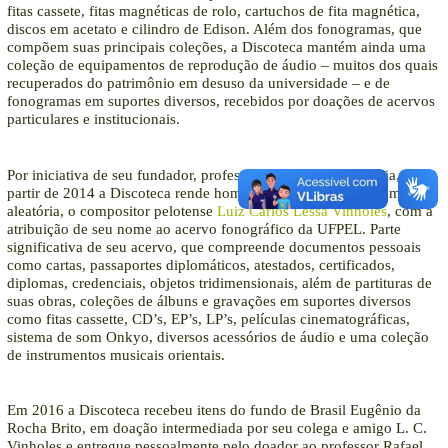
fitas cassete, fitas magnéticas de rolo, cartuchos de fita magnética,
discos em acetato e cilindro de Edison. Além dos fonogramas, que
compõem suas principais coleções, a Discoteca mantém ainda uma
coleção de equipamentos de reprodução de áudio – muitos dos quais
recuperados do patrimônio em desuso da universidade – e de
fonogramas em suportes diversos, recebidos por doações de acervos
particulares e institucionais.
Por iniciativa de seu fundador, professor Mario de Souza Maia, a
partir de 2014 a Discoteca rende homenagem ao pioneiro da música
aleatória, o compositor pelotense
Luiz Carlos Lessa Vinholes
, com a
atribuição de seu nome ao acervo fonográfico da UFPEL. Parte
significativa de seu acervo, que compreende documentos pessoais
como cartas, passaportes diplomáticos, atestados, certificados,
diplomas, credenciais, objetos tridimensionais, além de partituras de
suas obras, coleções de álbuns e gravações em suportes diversos
como fitas cassette, CD’s, EP’s, LP’s, películas cinematográficas,
sistema de som Onkyo, diversos acessórios de áudio e uma coleção
de instrumentos musicais orientais.
Em 2016 a Discoteca recebeu itens do fundo de Brasil Eugênio da
Rocha Brito, em doação intermediada por seu colega e amigo L. C.
Vinholes e entregue pessoalmente pelo doador ao professor Rafael