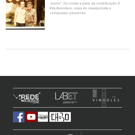
Junior”, foi criada a partir da contribuição D.
Rita Avendano, viúva do cavaquinista e
compositor pelotense.