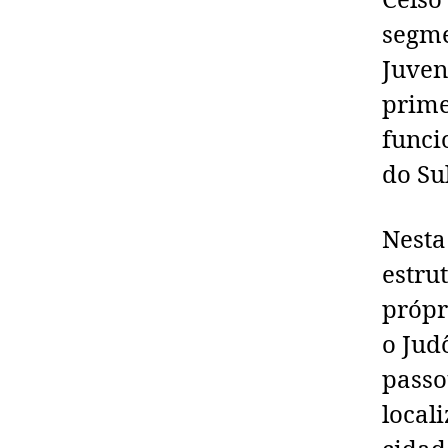
Celso
segme
Juven
prime
funci
do Sul
Nesta
estru
própr
o Jud
passo
local