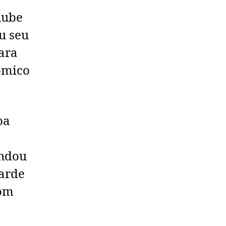
lube
u seu
ara
nômico
oa
undou
tarde
com