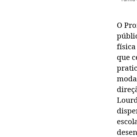
O Pro
públi
físic
que c
prati
modal
direç
Lourd
dispe
escol
desen