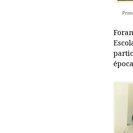
Prim
Foram
Escol
parti
época