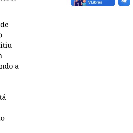
ede
o
itiu
m
ando a
e
tá
do