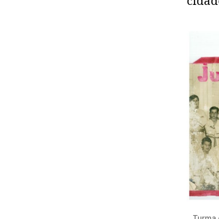
cidad
Turma d