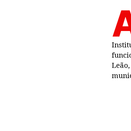
Insti
funci
Leão,
munic