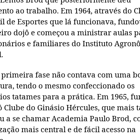
 Lemos Brod que posteriormente deu
nto ao trabalho. Em 1964, através do C
il de Esportes que lá funcionava, fundo
iro dojô e começou a ministrar aulas p
onários e familiares do Instituto Agro
.
 primeira fase não contava com uma b
tura, tendo o mesmo confeccionado os
ios tatames para a prática. Em 1965, f
ô Clube do Ginásio Hércules, que mais 
u a se chamar Academia Paulo Brod, 
ização mais central e de fácil acesso na