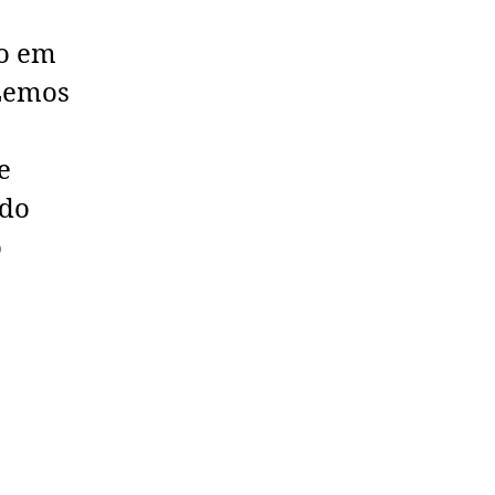
io em
 Lemos
e
 do
o