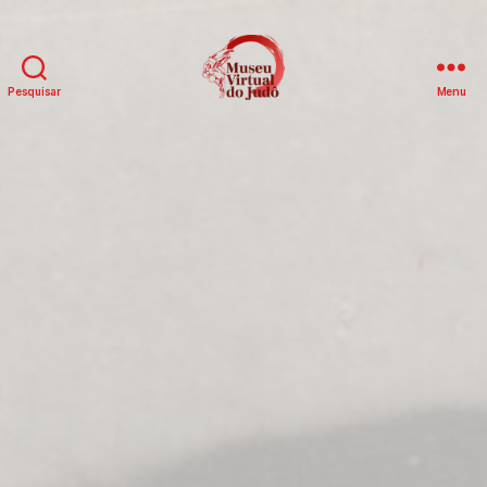
Pesquisar
Menu
MUSEU
VIRTUAL
DO
JUDÔ