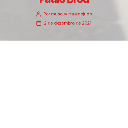
Por
museuvirtualdojudo
Autor
do
2 de dezembro de 2021
Data
post
de
publicação
N
asceu em Pelotas em 23
de outubro de 1937, filho
de Valdemar Brod e Luiza
Lemos Brod.
Serviu exército em Pelotas em 1957
no 9º Regimento de Infantaria onde
saiu cabo. Posteriormente foi