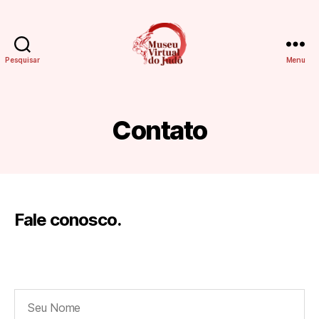
Pesquisar
Menu
MUSEU
VIRTUAL
DO
JUDÔ
Contato
Fale conosco.