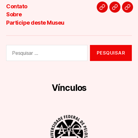
Contato
Contato
Sobre
Part
Sobre
des
Participe deste Museu
Mus
Pesquisar
por:
Vínculos