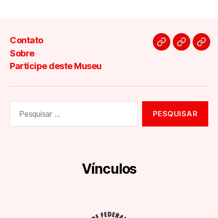
Contato
Contato
Sobre
Part
Sobre
des
Participe deste Museu
Mus
Pesquisar
por:
Vínculos