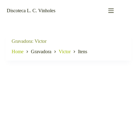
Pular
para
Discoteca L. C. Vinholes
o
conteúdo
Gravadora
Victor
Home
Gravadora
Victor
Itens