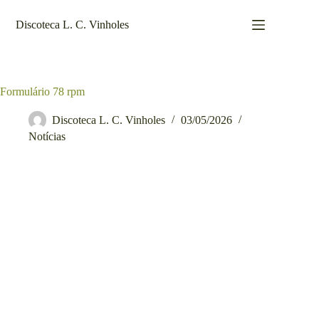
Pular
para
Discoteca L. C. Vinholes
o
conteúdo
Formulário 78 rpm
Discoteca L. C. Vinholes
03/05/2026
Notícias