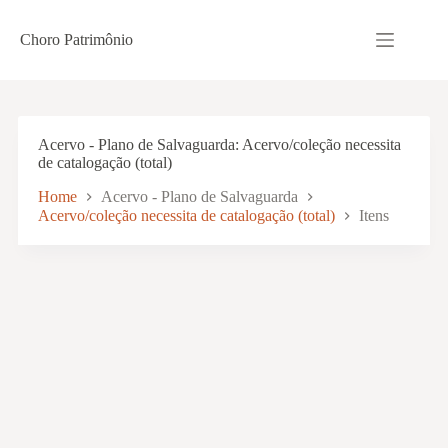
Pular
para
Choro Patrimônio
o
conteúdo
Acervo - Plano de Salvaguarda
Acervo/coleção necessita
de catalogação (total)
Home
Acervo - Plano de Salvaguarda
Acervo/coleção necessita de catalogação (total)
Itens