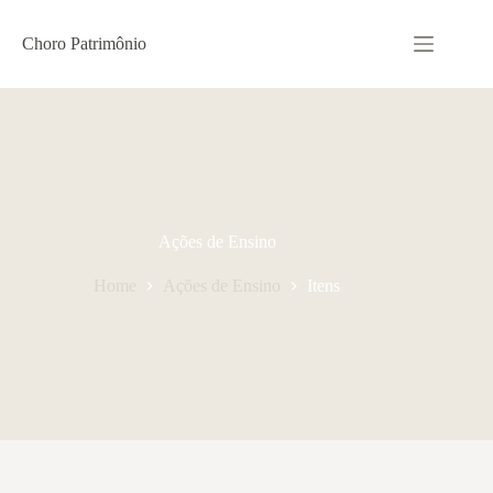
Pular
para
Choro Patrimônio
o
conteúdo
Ações de Ensino
Home
Ações de Ensino
Itens