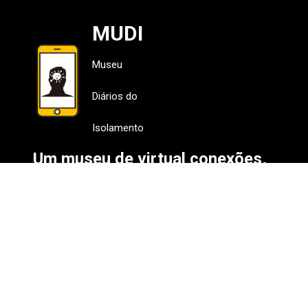
MUDI
Museu
Diários do
Isolamento
Um museu de virtual conexões,
entre em contato e faça parte
deste
movimento conosco!
Instagram
Facebook
Youtube
Spotify