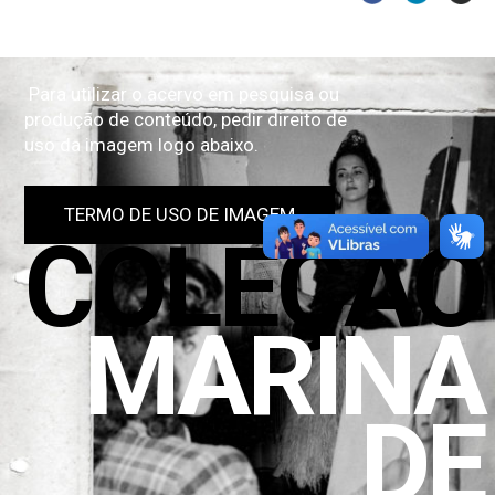
Para utilizar o acervo em pesquisa ou
produção de conteúdo, pedir direito de
uso da imagem logo abaixo.
TERMO DE USO DE IMAGEM
COLEÇÃO
MARINA
DE