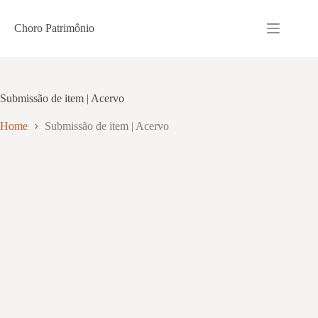
Pular
para
Choro Patrimônio
o
conteúdo
Submissão de item | Acervo
Home
Submissão de item | Acervo