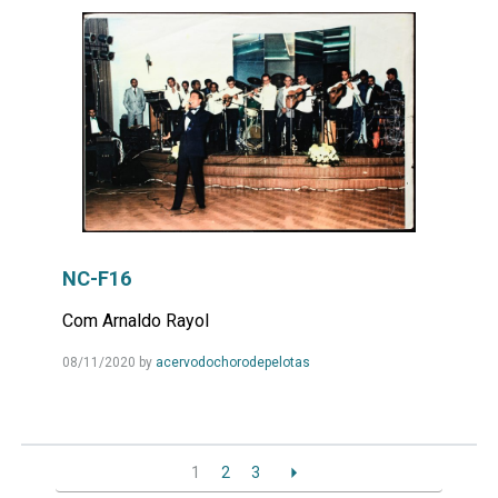
NC-F16
Com Arnaldo Rayol
Leia
08/11/2020
by
acervodochorodepelotas
Mais...
1
2
3