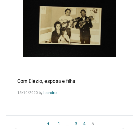
Com Elezio, esposa e filha
Leia
15/10/2020
by
leandro
Mais...
1
…
3
4
5