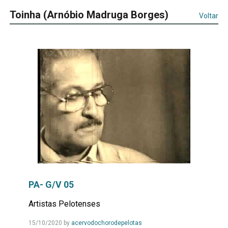
Toinha (Arnóbio Madruga Borges)
Voltar
PA- G/V 05
Artistas Pelotenses
Leia
15/10/2020
by
acervodochorodepelotas