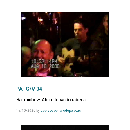
Mais...
PA- G/V 04
Bar rainbow, Aloim tocando rabeca
Leia
15/10/2020
by
acervodochorodepelotas
Mais...