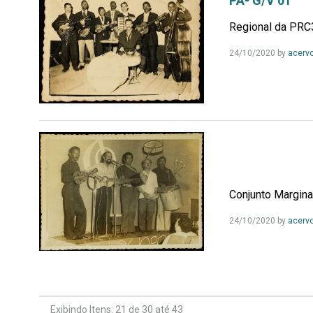
PA- G/V 01
Regional da PRC
24/10/2020
by
acerv
Conjunto Margin
24/10/2020
by
acerv
Exibindo Itens: 21 de 30 até 43