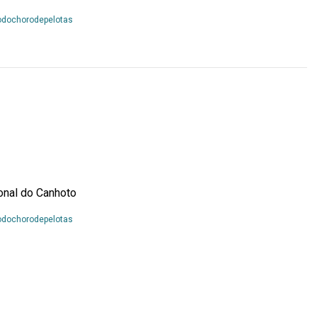
Leia
odochorodepelotas
Mais...
onal do Canhoto
Leia
odochorodepelotas
Mais...