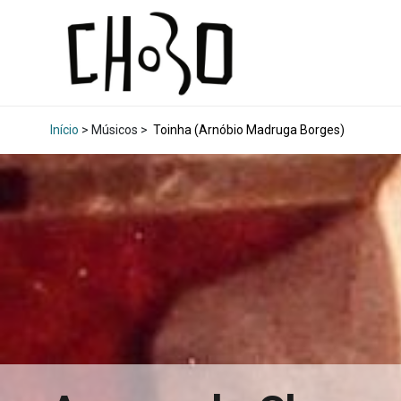
Início
> Músicos >
Toinha (Arnóbio Madruga Borges)