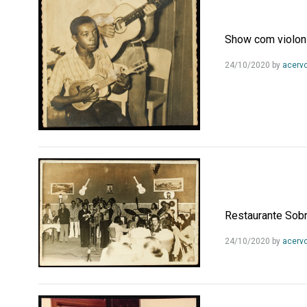
Show com violoni
24/10/2020
by
acerv
Restaurante Sob
24/10/2020
by
acerv