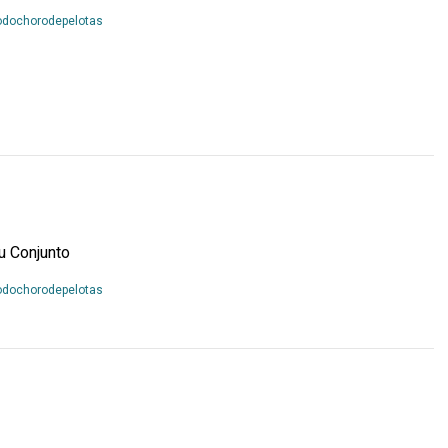
Leia
odochorodepelotas
Mais...
u Conjunto
Leia
odochorodepelotas
Mais...