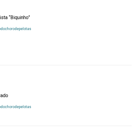
sta “Biquinho”
Leia
odochorodepelotas
Mais...
rado
Leia
odochorodepelotas
Mais...