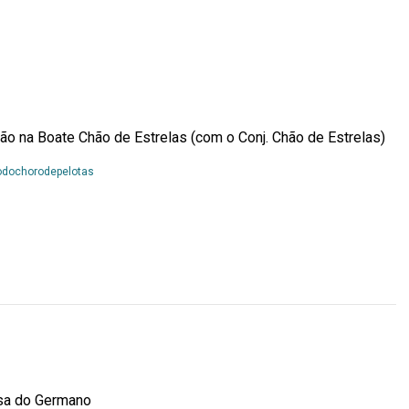
 na Boate Chão de Estrelas (com o Conj. Chão de Estrelas)
Leia
odochorodepelotas
Mais...
asa do Germano