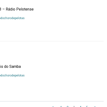
3 – Rádio Pelotense
Leia
odochorodepelotas
Mais...
ais do Samba
Leia
odochorodepelotas
Mais...