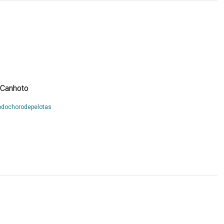
 Canhoto
Leia
odochorodepelotas
Mais...