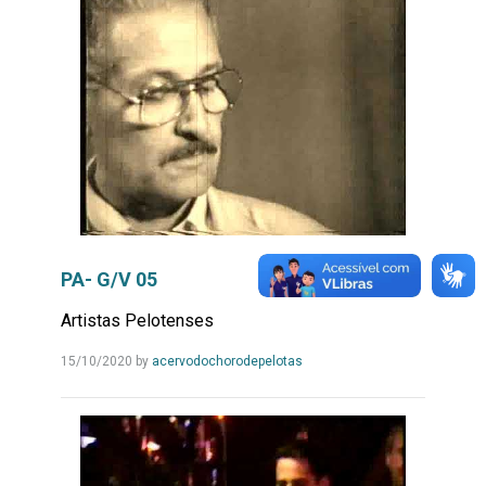
PA- G/V 05
Artistas Pelotenses
Leia
15/10/2020
by
acervodochorodepelotas
Mais...