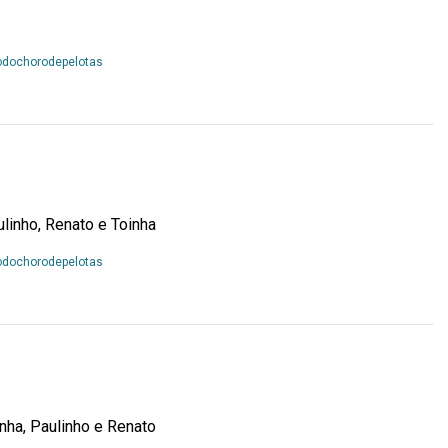
Leia
odochorodepelotas
Mais...
ulinho, Renato e Toinha
Leia
odochorodepelotas
Mais...
inha, Paulinho e Renato