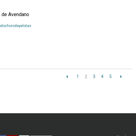
a de Avendano
Leia
odochorodepelotas
Mais...
1
2
3
4
5