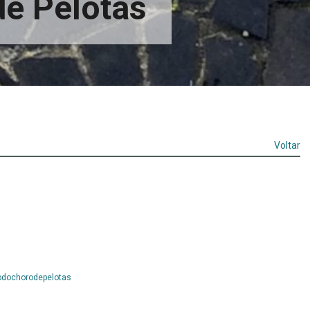
de Pelotas
Voltar
Leia
odochorodepelotas
Mais...