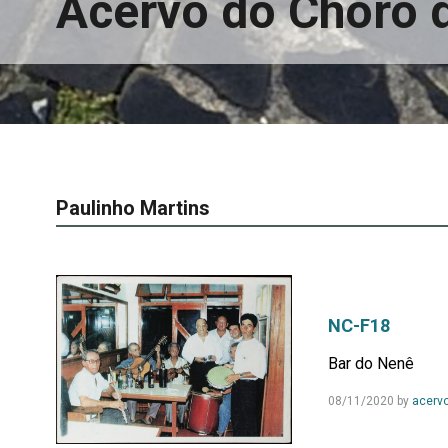
Acervo do Choro 
Paulinho Martins
NC-F18
Bar do Nenê
08/11/2020
by
acerv