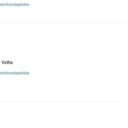
Leia
odochorodepelotas
Mais...
 Velha
Leia
odochorodepelotas
Mais...