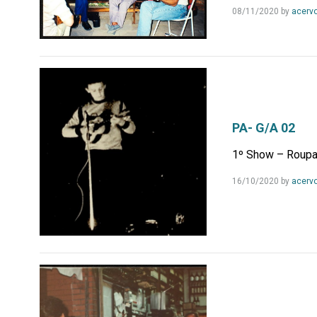
08/11/2020
by
acerv
PA- G/A 02
1º Show – Roupa
16/10/2020
by
acerv