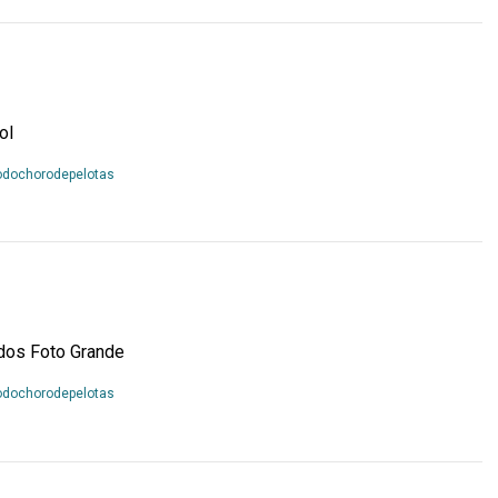
ol
Leia
odochorodepelotas
Mais...
dos Foto Grande
Leia
odochorodepelotas
Mais...