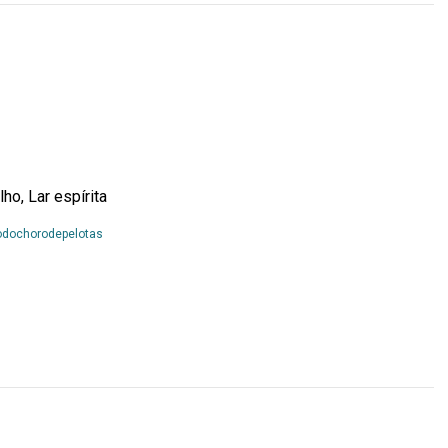
lho, Lar espírita
Leia
odochorodepelotas
Mais...