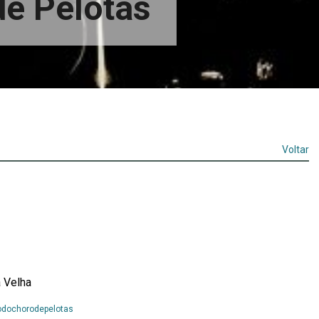
de Pelotas
Voltar
 Velha
Leia
odochorodepelotas