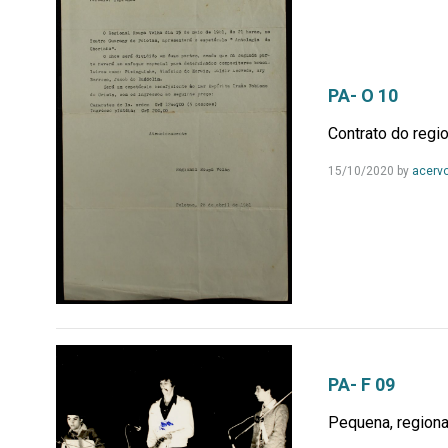
PA- O 10
Contrato do regio
15/10/2020
by
acerv
PA- F 09
Pequena, regional