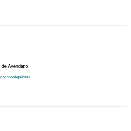
Mais...
a de Avendano
Leia
odochorodepelotas
Mais...