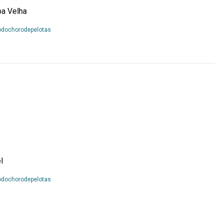
pa Velha
Leia
odochorodepelotas
Mais...
l
Leia
odochorodepelotas
Mais...