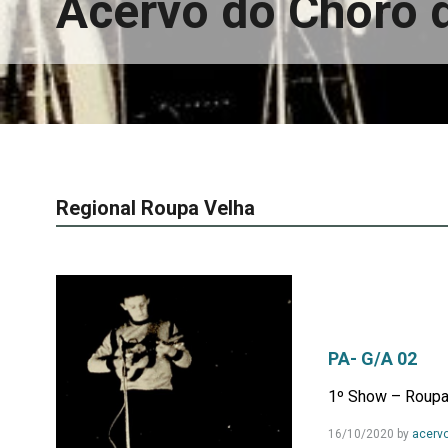
Acervo do Choro 
Regional Roupa Velha
PA- G/A 02
1º Show – Roupa
16/10/2020
by
acerv