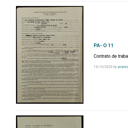
PA- O 11
Contrato de traba
15/10/2020
by
acerv