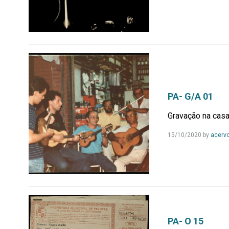
PA- G/A 01
Gravação na cas
15/10/2020
by
acerv
PA- O 15