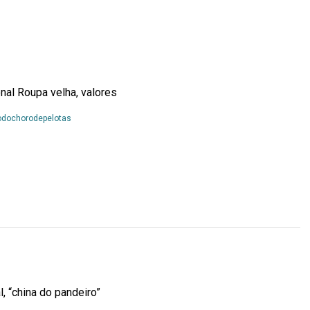
nal Roupa velha, valores
Leia
odochorodepelotas
Mais...
, “china do pandeiro”