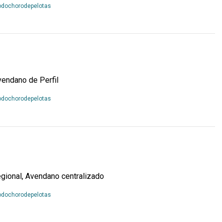
Leia
odochorodepelotas
Mais...
endano de Perfil
Leia
odochorodepelotas
Mais...
gional, Avendano centralizado
Leia
odochorodepelotas
Mais...