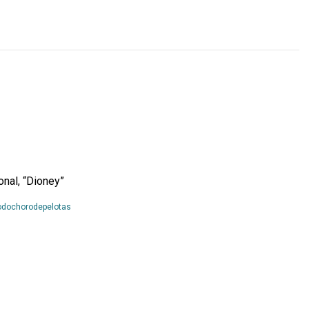
onal, “Dioney”
Leia
odochorodepelotas
Mais...