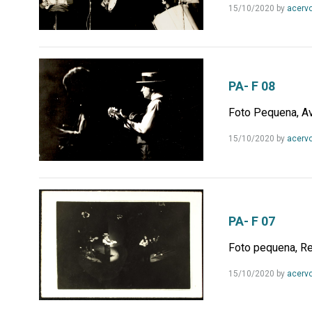
15/10/2020
by
acerv
PA- F 08
Foto Pequena, Av
15/10/2020
by
acerv
PA- F 07
Foto pequena, Re
15/10/2020
by
acerv