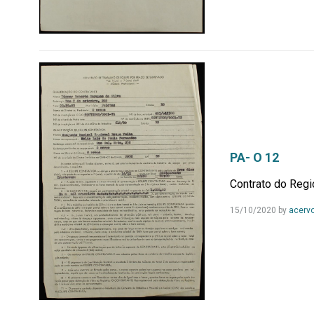
PA- O 12
Contrato do Regi
15/10/2020
by
acerv