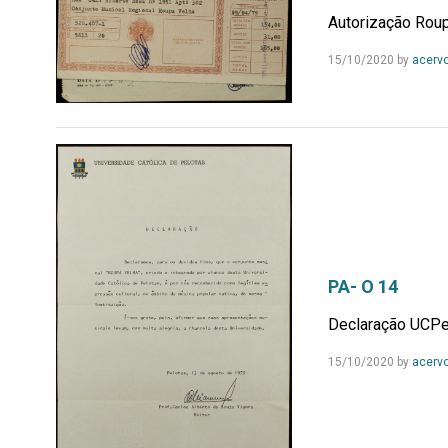
Autorização Rou
15/10/2020
by
acerv
PA- O 14
Declaração UCPe
15/10/2020
by
acerv